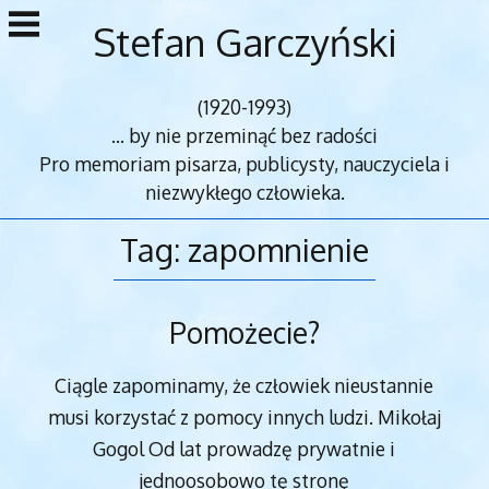
Przejdź
Stefan Garczyński
do
treści
(1920-1993)
... by nie przeminąć bez radości
Pro memoriam pisarza, publicysty, nauczyciela i
niezwykłego człowieka.
Tag:
zapomnienie
Pomożecie?
Ciągle zapominamy, że człowiek nieustannie
musi korzystać z pomocy innych ludzi. Mikołaj
Gogol Od lat prowadzę prywatnie i
jednoosobowo tę stronę