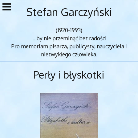
Przejdź
Stefan Garczyński
do
treści
(1920-1993)
... by nie przeminąć bez radości
Pro memoriam pisarza, publicysty, nauczyciela i
niezwykłego człowieka.
Perły i błyskotki