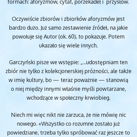
formach: aforyzmów, cytat, porzekadeł i przysłów.
Oczywiście zbiorów i zbiorków aforyzmów jest
bardzo dużo. Już samo zestawienie źródeł, na jakie
powołuje się Autor (ok. 60), to pokazuje. Potem
ukazało się wiele innych.
Garczyński pisze we wstępie: „…udostępniam ten
zbiór nie tylko z kolekcjonerskiej próżności, ale także
w imię kultury, bo — teraz poważnie — stanowią
o niej między innymi właśnie myśli powtarzane,
wchodzące w społeczny krwiobieg.
Niech mi więc nikt nie zarzuca, że nie mówię nic
nowego. «Wszystko co rozumne zostało już
powiedziane, trzeba tylko spróbować raz jeszcze to