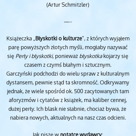
(Artur Schmitzler)
—-
Książeczka „
Błyskotki o kulturze
”, z których wyjąłem
parę powyższych złotych myśli, mogłaby nazywać
się
Perły i błyskotki,
ponieważ
błyskotka
kojarzy się
czasem z czymś błahym i sztucznym.
Garczyński podchodzi do wielu spraw z kulturalnym
dystansem, pewnie stąd ta skromność. Odkrywamy
jednak, że wiele spośród ok. 500 zacytowanych tam
aforyzmów i cytatów z książek, ma kaliber cennej,
dużej perły. Ich blask nie słabnie, chociaż bywa, że
nabiera nowych, aktualnych na nasz czas odcieni.
Jak piszę w
notatce wydawcy
: