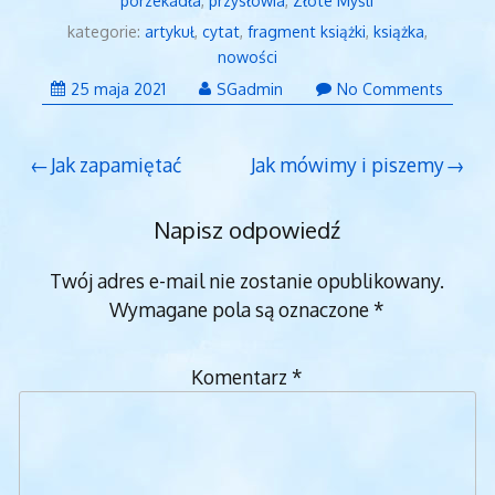
porzekadła
,
przysłowia
,
Złote Myśli
kategorie:
artykuł
,
cytat
,
fragment książki
,
książka
,
nowości
25 maja 2021
SGadmin
No Comments
Nawigacja
Jak zapamiętać
Jak mówimy i piszemy
wpisu
Napisz odpowiedź
Twój adres e-mail nie zostanie opublikowany.
Wymagane pola są oznaczone
*
Komentarz
*