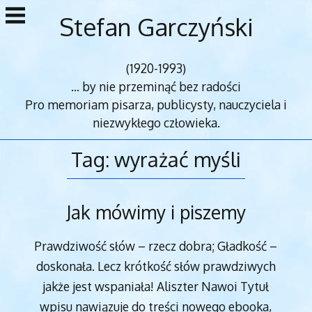
Przejdź
Stefan Garczyński
do
treści
(1920-1993)
... by nie przeminąć bez radości
Pro memoriam pisarza, publicysty, nauczyciela i
niezwykłego człowieka.
Tag:
wyrażać myśli
Jak mówimy i piszemy
Prawdziwość słów – rzecz dobra; Gładkość –
doskonała. Lecz krótkość słów prawdziwych
jakże jest wspaniała! Aliszter Nawoi Tytuł
wpisu nawiązuje do treści nowego ebooka,