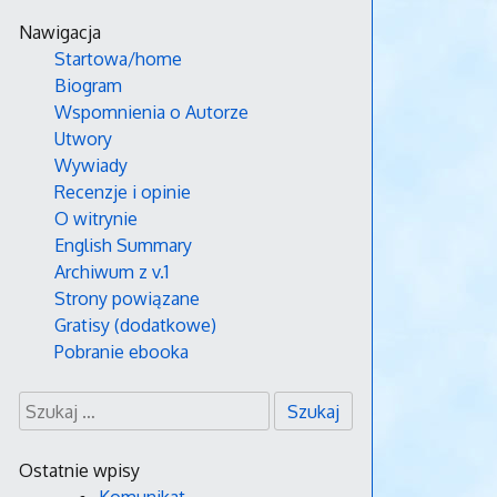
Przejdź
Nawigacja
do
Startowa/home
treści
Biogram
Wspomnienia o Autorze
Utwory
Wywiady
Recenzje i opinie
O witrynie
English Summary
Archiwum z v.1
Strony powiązane
Gratisy (dodatkowe)
Pobranie ebooka
Szukaj:
Ostatnie wpisy