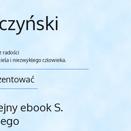
czyński
z radości
iela i niezwykłego człowieka.
ezentować
ejny ebook S.
iego