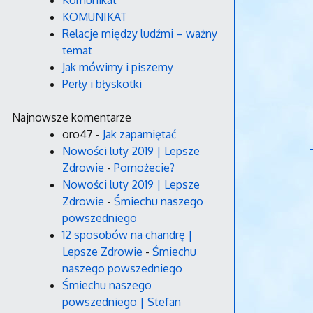
Komunikat
KOMUNIKAT
Relacje między ludźmi – ważny
temat
Jak mówimy i piszemy
Perły i błyskotki
Najnowsze komentarze
oro47
-
Jak zapamiętać
Nowości luty 2019 | Lepsze
Zdrowie
-
Pomożecie?
Nowości luty 2019 | Lepsze
Zdrowie
-
Śmiechu naszego
powszedniego
12 sposobów na chandrę |
Lepsze Zdrowie
-
Śmiechu
naszego powszedniego
Śmiechu naszego
powszedniego | Stefan